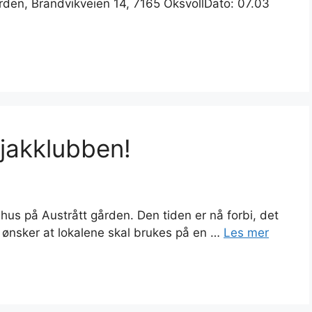
den, Brandvikveien 14, 7165 OksvollDato: 07.03
ajakklubben!
hus på Austrått gården. Den tiden er nå forbi, det
 ønsker at lokalene skal brukes på en …
Les mer