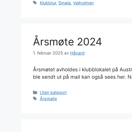
Stikkord
Klubbtur
,
Smøla
,
Veiholmen
Årsmøte 2024
1. februar 2025
av
Håvard
Årsmøtet avholdes i klubblokalet på Austr
ble sendt ut på mail kan også sees her. N
Kategorier
Uten kategori
Stikkord
Årsmøte