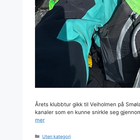
Årets klubbtur gikk til Veiholmen på Smø
kanaler som en kunne snirkle seg gjennom 
mer
Kategorier
Uten kategori