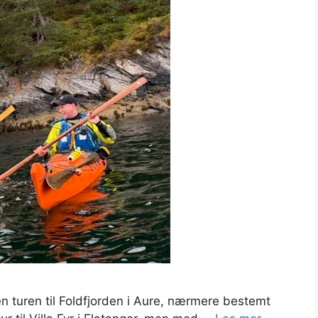
ben turen til Foldfjorden i Aure, nærmere bestemt