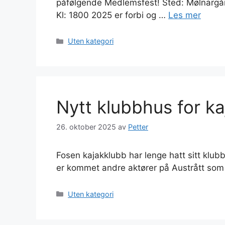
påfølgende Medlemsfest! Sted: Mølnargår
Kl: 1800 2025 er forbi og …
Les mer
Kategorier
Uten kategori
Nytt klubbhus for k
26. oktober 2025
av
Petter
Fosen kajakklubb har lenge hatt sitt klubb
er kommet andre aktører på Austrått som
Kategorier
Uten kategori