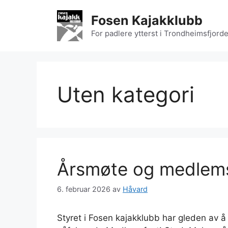
Hopp
Fosen Kajakklubb
til
innhold
For padlere ytterst i Trondheimsfjord
Uten kategori
Årsmøte og medlems
6. februar 2026
av
Håvard
Styret i Fosen kajakklubb har gleden av 