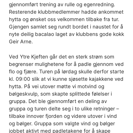
gjennomført trening av rulle og egenredning.
Resterende klubbmedlemmer hadde ankommet
hytta og ønsket oss velkommen tilbake fra tur.
Gjengen samlet seg rundt bordet i naustet for å
nyte deilig bacalao laget av klubbens gode kokk
Geir Arne.
Ved Ytre Kjeften går det en sterk strøm som
begrenser mulighetene for å padle gjennom ved
flo og fjære. Turen på lørdag skulle derfor starte
kl. 09:00 slik at vi kunne sjøsette kajakkene ved
hytta. På vei utover møtte vi motvind og
bølgeskvulp, som skapte splittede følelser i
gruppa. Det ble gjennomført en deling av
gruppa og turen delte seg i to ulike retninger –
tilbake innover fjorden og videre utover i vind
og bølger. Gruppa som valgte vind og bølger
jobbet aktivt med padletakene for å skape