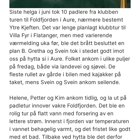
Siste helga i juni tok 10 padlere fra klubben
turen til Foldfjorden i Aure, nærmere bestemt
Ytre Kjeften. Det var lenge planlagt klubbtur til
Villa Fyr i Flatanger, men med varierende
værmelding uka før, ble det brått besluttet en
plan B. Gretha og Svein tok i stedet godt imot
oss på hytta si i Aure. Folket ankom i ulike puljer
på fredag, både via landevei og sjøvei. De
fleste rullet av gårde i bilen med kajakker på
taket, mens Svein og Svein ankom seilende.
Helene, Petter og Kim ankom tidlig, og la ut på
padletur innover vakre Foldfjorden. Det ble en
rolig tur på flatt vann med forsering av en
lettere strøm. Innerst i fjorden var temperaturen
i vannet behagelig varmt, og det fristet like godt
med et bad. Tilbake ved hytta ble det derfor