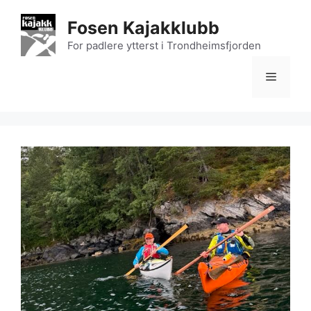
Hopp
Fosen Kajakklubb
til
innhold
For padlere ytterst i Trondheimsfjorden
Meny