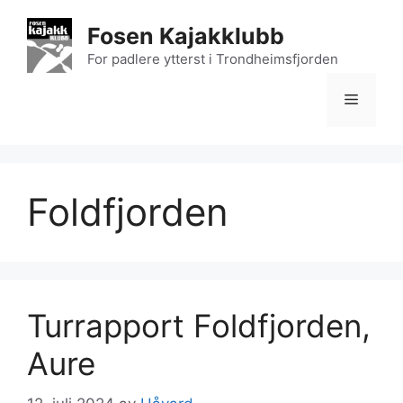
Hopp
Fosen Kajakklubb
til
innhold
For padlere ytterst i Trondheimsfjorden
Meny
Foldfjorden
Turrapport Foldfjorden,
Aure