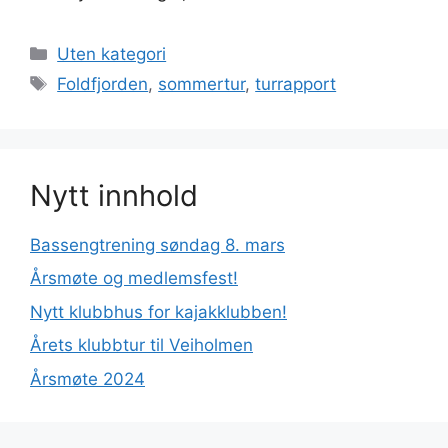
Kategorier
Uten kategori
Stikkord
Foldfjorden
,
sommertur
,
turrapport
Nytt innhold
Bassengtrening søndag 8. mars
Årsmøte og medlemsfest!
Nytt klubbhus for kajakklubben!
Årets klubbtur til Veiholmen
Årsmøte 2024