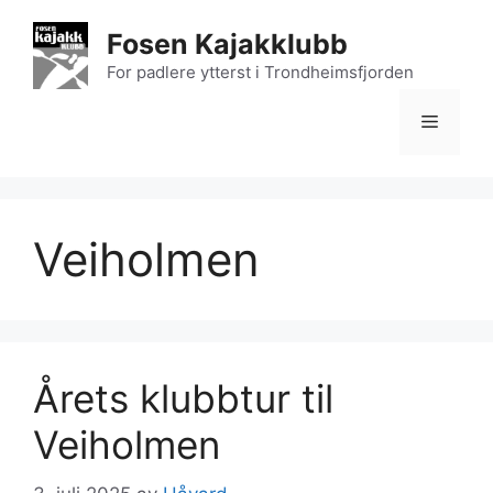
Hopp
Fosen Kajakklubb
til
innhold
For padlere ytterst i Trondheimsfjorden
Meny
Veiholmen
Årets klubbtur til
Veiholmen