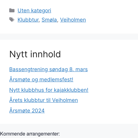
Kategorier
Uten kategori
Stikkord
Klubbtur
,
Smøla
,
Veiholmen
Nytt innhold
Bassengtrening søndag 8. mars
Årsmøte og medlemsfest!
Nytt klubbhus for kajakklubben!
Årets klubbtur til Veiholmen
Årsmøte 2024
Kommende arrangementer: